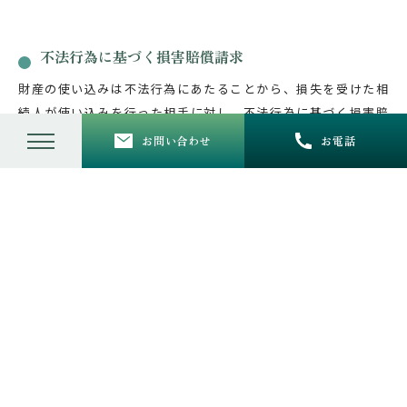
不法行為に基づく損害賠償請求
財産の使い込みは不法行為にあたることから、損失を受けた相
続人が使い込みを行った相手に対し、不法行為に基づく損害賠
償請求訴訟を提起します。
お問い合わせ
お電話
不当利得返還請求権の時効について
不当利得返還請求権は、相続発生から5年、または財産や預貯
金の使い込みを知った日から10年経つと時効により消滅しま
す。
時効が成立すると返還請求ができなくなりますので、使い込み
への対応を検討されている場合は、お早めに大阪市・西天満に
ある伊藤文隆法律事務所へ相談ください。